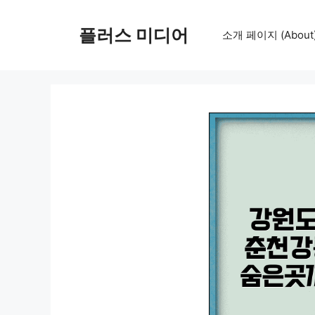
컨
텐
플러스 미디어
소개 페이지 (About
츠
로
건
너
뛰
기