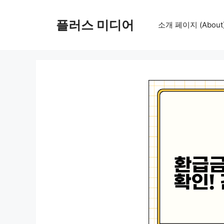
컨
텐
플러스 미디어
소개 페이지 (About
츠
로
건
너
뛰
기