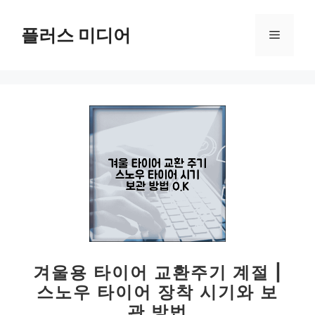
컨
텐
플러스 미디어
메
츠
로
뉴
건
너
뛰
기
겨울용 타이어 교환주기 계절 |
스노우 타이어 장착 시기와 보
관 방법