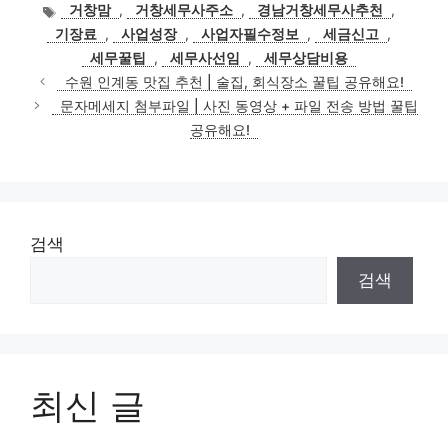
테
태
거창맘
,
거창세무사주소
,
경남거창세무사추천
,
고
그
기장료
,
사업성장
,
사업자필수정보
,
세금신고
,
리
세무꿀팁
,
세무사선임
,
세무상담비용
수원 인계동 맛집 추천 | 술집, 회식장소 꿀팁 공유해요!
문자메세지 첨부파일 | 사진 동영상 + 파일 전송 방법 꿀팁
공유해요!
검색
검색
최신 글