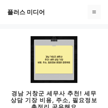
컨
텐
플러스 미디어
메
츠
로
뉴
건
너
뛰
기
경남 거창군 세무사 추천! 세무
상담 기장 비용, 주소, 필요정보
총정리 공유해요