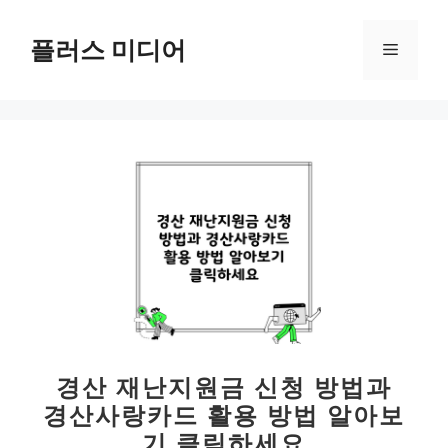
컨
텐
플러스 미디어
메
츠
로
뉴
건
너
뛰
기
경산 재난지원금 신청 방법과
경산사랑카드 활용 방법 알아보
기 클릭하세요