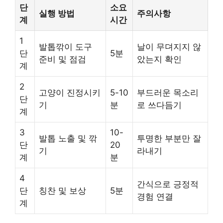
단
소요
실행 방법
주의사항
계
시간
1
발톱깎이 도구
날이 무뎌지지 않
단
5분
준비 및 점검
았는지 확인
계
2
고양이 진정시키
5-10
부드러운 목소리
단
기
분
로 쓰다듬기
계
3
10-
발톱 노출 및 깎
투명한 부분만 잘
단
20
기
라내기
계
분
4
간식으로 긍정적
단
칭찬 및 보상
5분
경험 연결
계