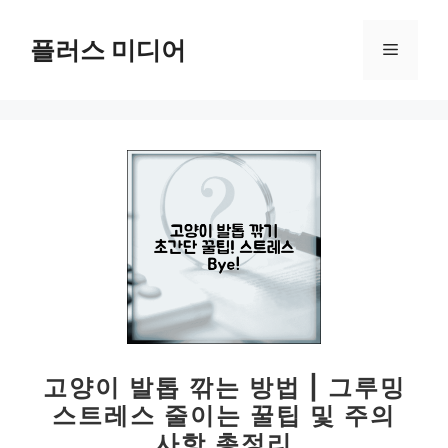
컨
텐
플러스 미디어
메
츠
로
뉴
건
너
뛰
기
고양이 발톱 깎는 방법 | 그루밍
스트레스 줄이는 꿀팁 및 주의
사항 총정리