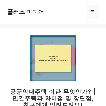
컨
텐
플러스 미디어
메
츠
로
뉴
건
너
뛰
기
공공임대주택 이란 무엇인가? |
민간주택과 차이점 및 장단점,
친구에게 알려드려요!