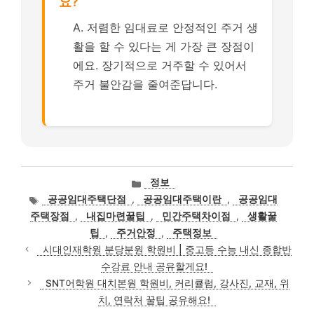
요?
A. 저렴한 임대료로 안정적인 주거 생
활을 할 수 있다는 게 가장 큰 장점이
에요. 장기적으로 거주할 수 있어서
주거 불안감을 줄여준답니다.
카
정보
테
태
공공임대주택단점
,
공공임대주택이란
,
공공임대
고
그
주택장점
,
내집마련꿀팁
,
민간주택차이점
,
생활꿀
리
팁
,
주거안정
,
주택정보
시대인재학원 분당분원 학원비 | 중고등 수능 내신 종합반
수강료 안내 공유할게요!
SNT어학원 대치본원 학원비, 커리큘럼, 강사진, 교재, 위
치, 연락처 꿀팁 공유해요!