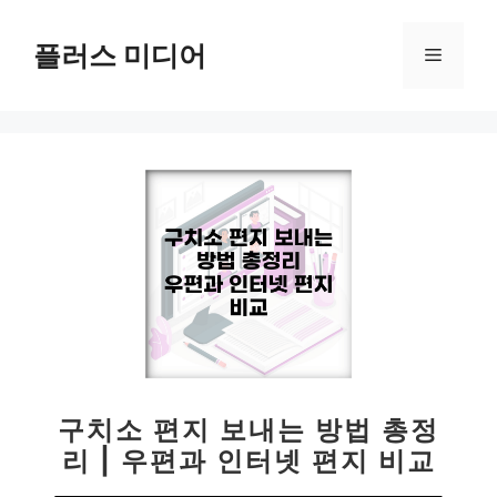
컨
텐
플러스 미디어
메
츠
로
뉴
건
너
뛰
기
구치소 편지 보내는 방법 총정
리 | 우편과 인터넷 편지 비교