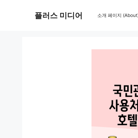
컨
텐
플러스 미디어
소개 페이지 (About
츠
로
건
너
뛰
기