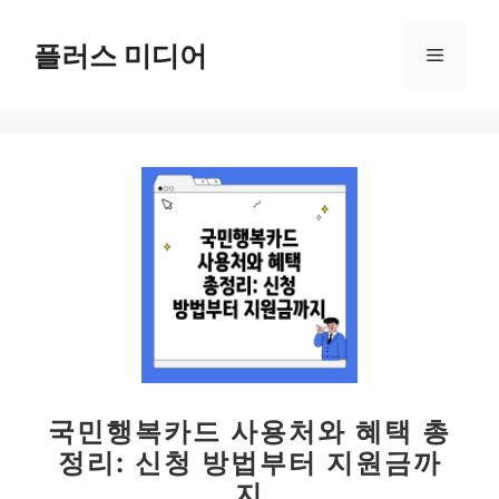
컨
텐
플러스 미디어
메
츠
로
뉴
건
너
뛰
기
국민행복카드 사용처와 혜택 총
정리: 신청 방법부터 지원금까
지