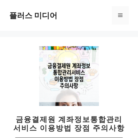
컨
텐
플러스 미디어
메
츠
로
뉴
건
너
뛰
기
금융결제원 계좌정보통합관리
서비스 이용방법 장점 주의사항