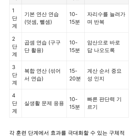
1
기본 연산 연습
10-
자리수를 늘려가
단
(덧셈, 뺄셈)
15분
며 반복
계
2
곱셈 연습 (구구
10-
암산으로 바로
단
단 활용)
15분
답 나오도록
계
3
복합 연산 (섞어
15-
계산 순서 중요
단
서 연습)
20분
성 인지
계
4
10-
빠른 판단력 기
단
실생활 문제 응용
15분
르기
계
각 훈련 단계에서 효과를 극대화할 수 있는 구체적