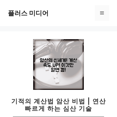
컨
텐
플러스 미디어
메
츠
로
뉴
건
너
뛰
기
기적의 계산법 암산 비법 | 연산
빠르게 하는 심산 기술