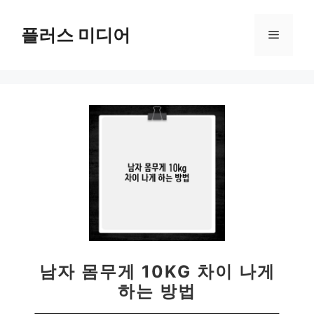
컨
텐
플러스 미디어
메
츠
로
뉴
건
너
뛰
기
남자 몸무게 10KG 차이 나게
하는 방법