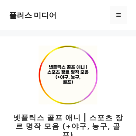
컨
텐
플러스 미디어
메
츠
로
뉴
건
너
뛰
기
넷플릭스 골프 애니 | 스포츠 장
르 명작 모음 (+야구, 농구, 골
프)