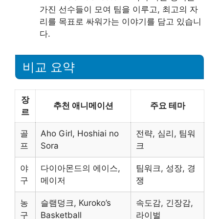
가진 선수들이 모여 팀을 이루고, 최고의 자
리를 목표로 싸워가는 이야기를 담고 있습니
다.
비교 요약
장
추천 애니메이션
주요 테마
르
골
Aho Girl, Hoshiai no
전략, 심리, 팀워
프
Sora
크
야
다이아몬드의 에이스,
팀워크, 성장, 경
구
메이저
쟁
농
슬램덩크, Kuroko’s
속도감, 긴장감,
구
Basketball
라이벌