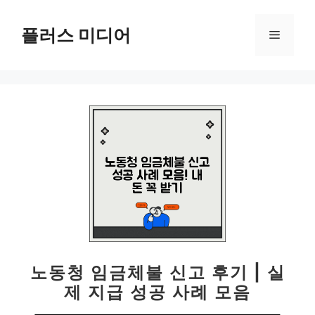
컨
텐
플러스 미디어
메
츠
로
뉴
건
너
뛰
기
노동청 임금체불 신고 후기 | 실
제 지급 성공 사례 모음