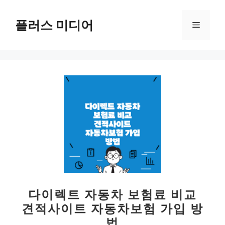
컨
텐
플러스 미디어
메
츠
로
뉴
건
너
뛰
기
다이렉트 자동차 보험료 비교
견적사이트 자동차보험 가입 방
법