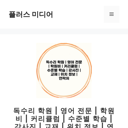
컨
텐
플러스 미디어
메
츠
로
뉴
건
너
뛰
기
독수리 학원 | 영어 전문 | 학원
비 | 커리큘럼 | 수준별 학습 |
강사진 | 교재 | 위치 정보 | 연