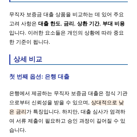
무직자 보증금 대출 상품을 비교하는 데 있어 주요
고려 사항은
대출 한도
,
금리
,
상환 기간
,
부대 비용
입니다. 이러한 요소들은 개인의 상황에 따라 중요
한 기준이 됩니다.
상세 비교
첫 번째 옵션: 은행 대출
은행에서 제공하는 무직자 보증금 대출은 정식 기관
으로부터 신뢰성을 받을 수 있으며,
상대적으로 낮
은 금리
가 특징입니다. 하지만, 대출 심사가 엄격하
여 서류 제출이 필요하고 승인 과정이 길어질 수 있
습니다.