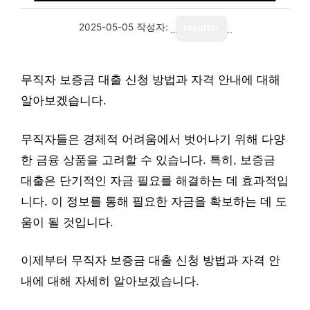
2025-05-05
작성자:
reporter
무직자 보증금 대출 신청 방법과 자격 안내에 대해
알아보겠습니다.
무직자들은 경제적 어려움에서 벗어나기 위해 다양
한 금융 상품을 고려할 수 있습니다. 특히, 보증금
대출은 단기적인 자금 필요를 해결하는 데 효과적입
니다. 이 정보를 통해 필요한 자금을 확보하는 데 도
움이 될 것입니다.
이제부터 무직자 보증금 대출 신청 방법과 자격 안
내에 대해 자세히 알아보겠습니다.