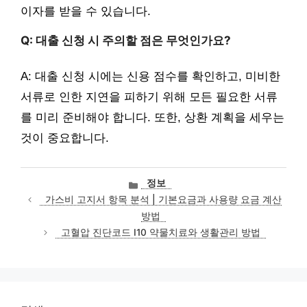
이자를 받을 수 있습니다.
Q: 대출 신청 시 주의할 점은 무엇인가요?
A: 대출 신청 시에는 신용 점수를 확인하고, 미비한
서류로 인한 지연을 피하기 위해 모든 필요한 서류
를 미리 준비해야 합니다. 또한, 상환 계획을 세우는
것이 중요합니다.
카
정보
테
가스비 고지서 항목 분석 | 기본요금과 사용량 요금 계산
고
방법
리
고혈압 진단코드 I10 약물치료와 생활관리 방법