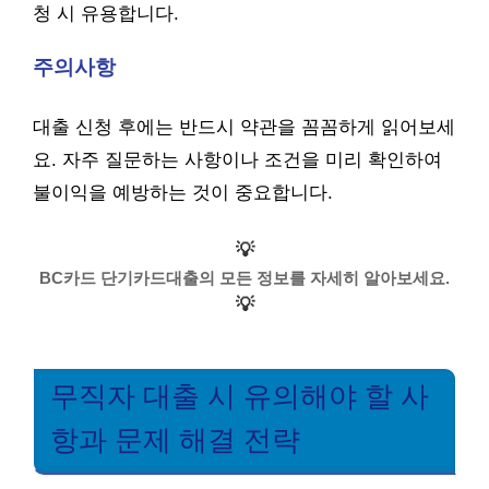
청 시 유용합니다.
주의사항
대출 신청 후에는 반드시 약관을 꼼꼼하게 읽어보세
요. 자주 질문하는 사항이나 조건을 미리 확인하여
불이익을 예방하는 것이 중요합니다.
💡
BC카드 단기카드대출의 모든 정보를 자세히 알아보세요.
💡
무직자 대출 시 유의해야 할 사
항과 문제 해결 전략