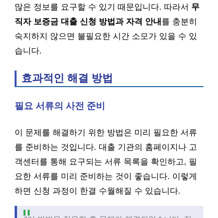
많은 정보를 요구할 수 있기 때문입니다. 따라서
무
직자 보증금 대출 신청 방법과 자격 안내
를 충분히
숙지하지 않으면 불필요한 시간 소모가 있을 수 있
습니다.
효과적인 해결 방법
필요 서류의 사전 준비
이 문제를 해결하기 위한 방법은 미리 필요한 서류
를 준비하는 것입니다. 대출 기관의 홈페이지나 고
객센터를 통해 요구되는 서류 목록을 확인하고, 필
요한 서류를 미리 준비하는 것이 좋습니다. 이렇게
하면 신청 과정이 한결 수월해질 수 있습니다.