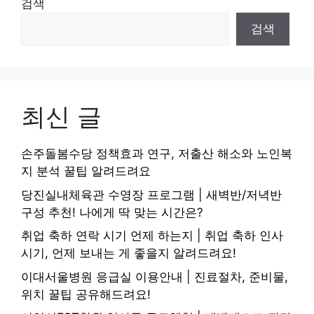
검색
검색
최신 글
손주돌봄수당 정책효과 연구, 저출산 해소와 노인복
지 분석 꿀팁 알려드려요
당진실내체육관 수영장 프로그램 | 새벽반/저녁반
구성 추천! 나에게 딱 맞는 시간은?
취업 축하 연락 시기 언제 하는지 | 취업 축하 인사
시기, 언제 보내는 게 좋을지 알려드려요!
이대서울병원 응급실 이용안내 | 진료절차, 준비물,
위치 꿀팁 공유해드려요!