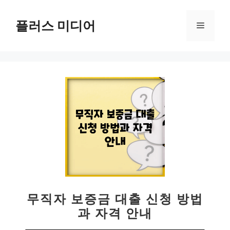
컨
텐
플러스 미디어
메
츠
로
뉴
건
너
뛰
기
무직자 보증금 대출 신청 방법
과 자격 안내