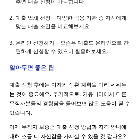
추면 대출 신청이 가능합니다.
대출 업체 선정 – 다양한 금융 기관 중 자신에게
맞는 대출 조건을 비교해보세요.
온라인 신청하기 – 요즘은 대출도 온라인으로 간
편하게 신청할 수 있으니 활용해보세요.
알아두면 좋은 팁
대출 신청 후에는 이자와 상환 계획을 미리 세워두
는 것이 중요해요. 추가적으로, 커뮤니티에서 다른
무직자분들의 경험담을 들어보면 많은 도움이 될 수
있습니다.
이제 무직자 보증금 대출 신청 방법과 자격 안내에
대해 조금 더 자신감을 가지실 수 있을 것 같나요?