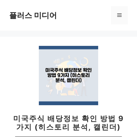
컨
텐
플러스 미디어
메
츠
로
뉴
건
너
뛰
기
미국주식 배당정보 확인 방법 9
가지 (히스토리 분석, 캘린더)