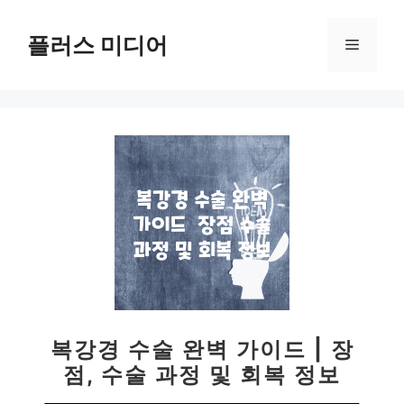
컨
텐
플러스 미디어
메
츠
로
뉴
건
너
뛰
기
복강경 수술 완벽 가이드 | 장
점, 수술 과정 및 회복 정보