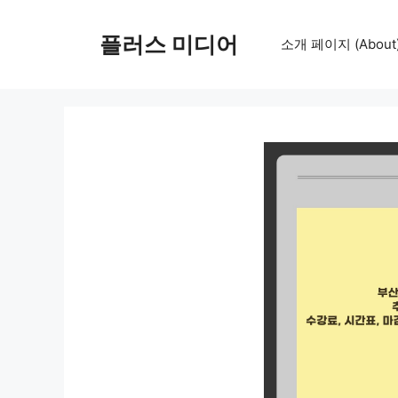
컨
텐
플러스 미디어
소개 페이지 (About
츠
로
건
너
뛰
기