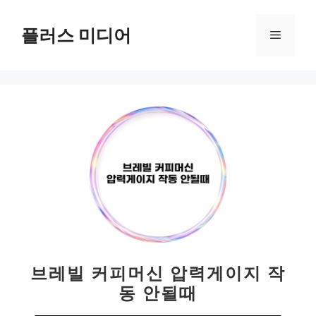
컨
텐
플러스 미디어
메
츠
로
뉴
건
너
뛰
기
브레빌 커피머신 압력게이지 작
동 안될때