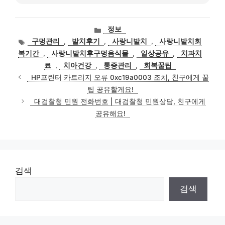
카
정보
테
태
구멍관리
,
발치후기
,
사랑니발치
,
사랑니발치회
고
그
복기간
,
사랑니발치후구멍음식물
,
일상공유
,
치과치
리
료
,
치아건강
,
통증관리
,
회복꿀팁
HP프린터 카트리지 오류 0xc19a0003 조치, 친구에게 꿀
팁 공유할게요!
대검찰청 민원 전화번호 | 대검찰청 민원상담, 친구에게
공유해요!
검색
검색