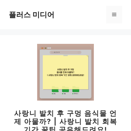
컨
텐
플러스 미디어
메
츠
로
뉴
건
너
뛰
기
사랑니 발치 후 구멍 음식물 언
제 아물까? | 사랑니 발치 회복
기간 꿀팁 공유해드려요!