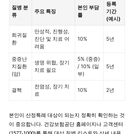
등록
질병 분
본인 부담
주요 특징
기간
류
률
(예시)
만성적, 진행성,
희귀질
진단 및 치료 어
10%
5년
환
려움
중증난
5% (중증)
생명 위협, 장기
치질환
/ 10% (일
5년
치료 필요
(암)
부)
전염성, 장기 치
결핵
10%
2년
료
본인이 산정특례 대상이 되는지 정확히 확인하는 것
이 중요합니다. 건강보험공단 홈페이지나 고객센터
(1577-1000)를 통해 대상 질병 리스트와 상세 내용