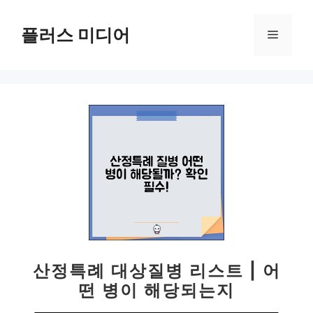
컨
텐
플러스 미디어
메
츠
로
뉴
건
너
뛰
기
산정특례 대상질병 리스트 | 어
떤 병이 해당되는지