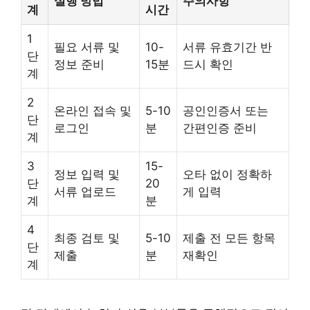
실행 방법
주의사항
계
시간
1
필요 서류 및
10-
서류 유효기간 반
단
정보 준비
15분
드시 확인
계
2
온라인 접속 및
5-10
공인인증서 또는
단
로그인
분
간편인증 준비
계
3
15-
정보 입력 및
오타 없이 정확하
단
20
서류 업로드
게 입력
계
분
4
최종 검토 및
5-10
제출 전 모든 항목
단
제출
분
재확인
계