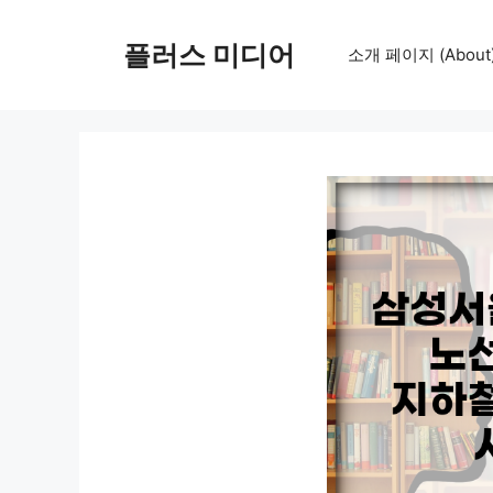
컨
텐
플러스 미디어
소개 페이지 (About
츠
로
건
너
뛰
기