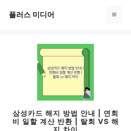
컨
텐
플러스 미디어
메
츠
로
뉴
건
너
뛰
기
삼성카드 해지 방법 안내 | 연회
비 일할 계산 반환 | 탈회 VS 해
지 차이