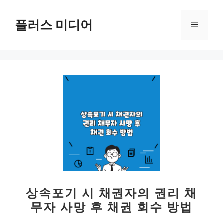
컨
텐
플러스 미디어
메
츠
로
뉴
건
너
뛰
기
상속포기 시 채권자의 권리 채
무자 사망 후 채권 회수 방법