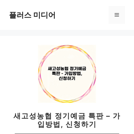
컨
텐
플러스 미디어
메
츠
로
뉴
건
너
뛰
기
새고성농협 정기예금 특판 – 가
입방법, 신청하기