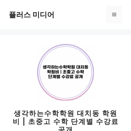
컨
텐
플러스 미디어
메
츠
로
뉴
건
너
뛰
기
생각하는수학학원 대치동 학원
비 | 초중고 수학 단계별 수강료
공개