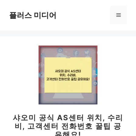
컨
텐
플러스 미디어
메
츠
로
뉴
건
너
뛰
기
샤오미 공식 AS센터 위치, 수리
비, 고객센터 전화번호 꿀팁 공
유해요!