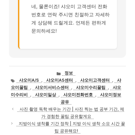
네, 물론이죠! 샤오미 고객센터 전화
번호로 연락 주시면 친절하고 자세하
게 상담해 드릴게요. 언제든 편하게
문의하세요!
카
정보
테
태
샤오미A/S
,
샤오미AS센터
,
샤오미고객센터
,
샤
고
그
오미꿀팁
,
샤오미서비스센터
,
샤오미수리꿀팁
,
샤오
리
미수리비
,
샤오미일상
,
샤오미전화번호
,
샤오미정보
공유
사진 촬영 독학 배우는 기간 | 사진 찍는 법 공부 기간, 제
가 경험한 꿀팁 공유할게요
지방이식 생착률 기간 정착 | 지방 이식 생착 소요 시간 꿀
팁 공유해요!