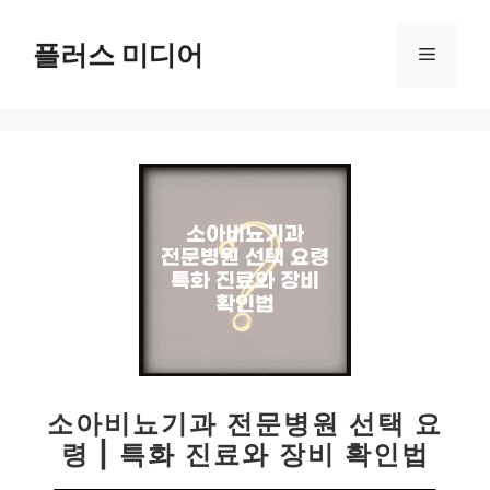
컨
텐
플러스 미디어
메
츠
로
뉴
건
너
뛰
기
소아비뇨기과 전문병원 선택 요
령 | 특화 진료와 장비 확인법