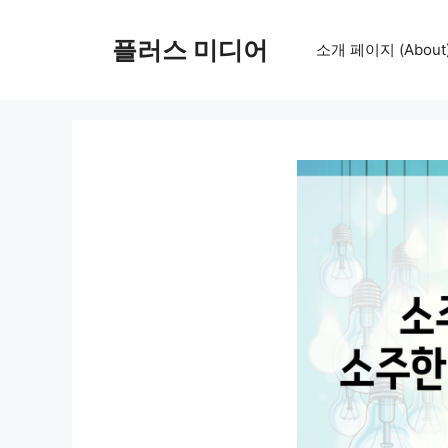
컨
텐
플러스 미디어
소개 페이지 (About
츠
로
건
너
뛰
기