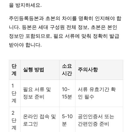
을 방지하세요.
주민등록등본과 초본의 차이를 명확히 인지해야 합
니다. 등본은 세대 구성원 전체 정보, 초본은 본인
정보만 포함되므로, 필요 서류에 맞춰 정확히 발급
받아야 합니다.
단
소요
실행 방법
주의사항
계
시간
1
필요 서류 및
10-
서류 유효기간 확
단
정보 준비
15분
인 필수
계
2
온라인 접속 및
5-10
공인인증서 또는
단
로그인
분
간편인증 준비
계