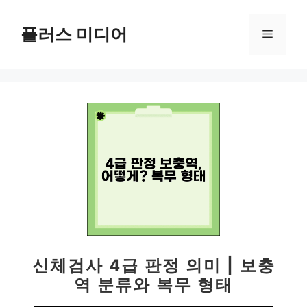
컨
텐
플러스 미디어
메
츠
로
뉴
건
너
뛰
기
신체검사 4급 판정 의미 | 보충
역 분류와 복무 형태