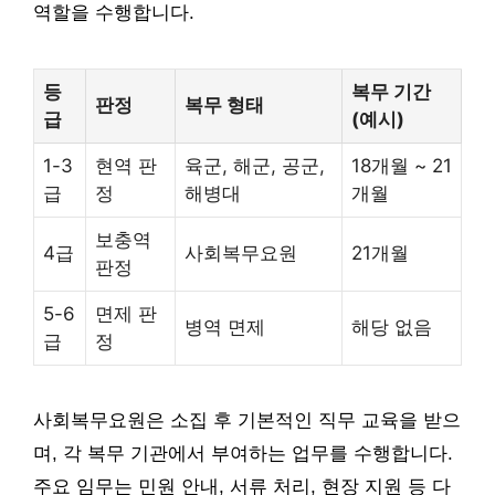
역할을 수행합니다.
등
복무 기간
판정
복무 형태
급
(예시)
1-3
현역 판
육군, 해군, 공군,
18개월 ~ 21
급
정
해병대
개월
보충역
4급
사회복무요원
21개월
판정
5-6
면제 판
병역 면제
해당 없음
급
정
사회복무요원은 소집 후 기본적인 직무 교육을 받으
며, 각 복무 기관에서 부여하는 업무를 수행합니다.
주요 임무는 민원 안내, 서류 처리, 현장 지원 등 다