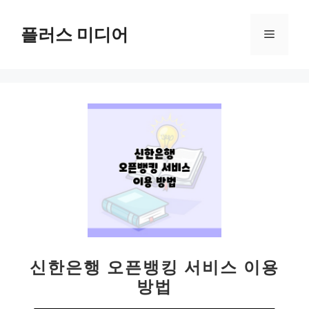
컨
텐
플러스 미디어
메
츠
로
뉴
건
너
뛰
기
신한은행 오픈뱅킹 서비스 이용
방법