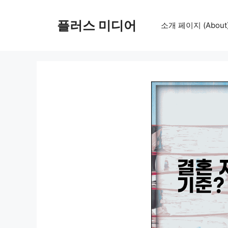
컨
텐
플러스 미디어
소개 페이지 (About
츠
로
건
너
뛰
기