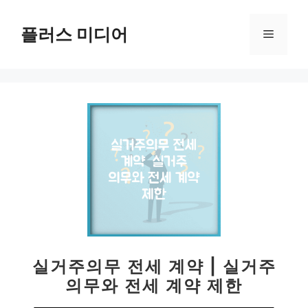
컨
텐
플러스 미디어
메
츠
로
뉴
건
너
뛰
기
실거주의무 전세 계약 | 실거주
의무와 전세 계약 제한