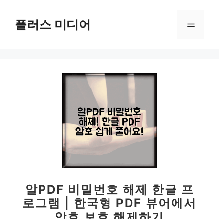
컨
텐
플러스 미디어
메
츠
로
뉴
건
너
뛰
기
알PDF 비밀번호 해제 한글 프
로그램 | 한국형 PDF 뷰어에서
암호 보호 해제하기