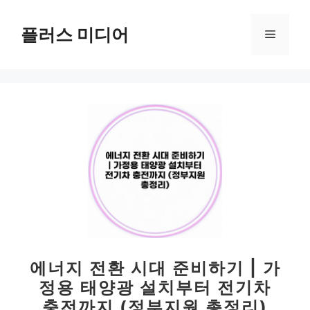
컨
텐
플러스 미디어
메
츠
로
뉴
건
너
뛰
기
에너지 전환 시대 준비하기 | 가
정용 태양광 설치부터 전기차
충전까지 (정부지원 총정리)