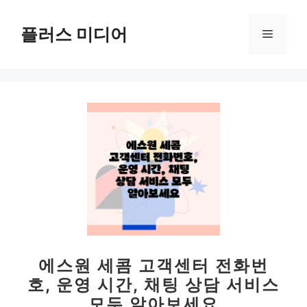
컨
텐
플러스 미디어
메
츠
로
뉴
건
너
뛰
기
에스원 세콤 고객센터 전화번
호, 운영 시간, 채팅 상담 서비스
모두 알아보세요