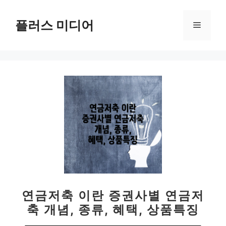
컨
텐
플러스 미디어
메
츠
로
뉴
건
너
뛰
기
연금저축 이란 증권사별 연금저
축 개념, 종류, 혜택, 상품특징