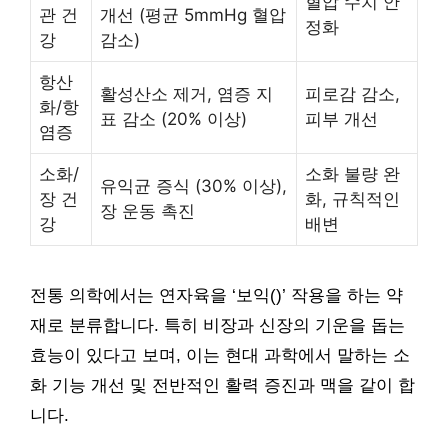
혈압 수치 안
관 건
개선 (평균 5mmHg 혈압
정화
강
감소)
항산
활성산소 제거, 염증 지
피로감 감소,
화/항
표 감소 (20% 이상)
피부 개선
염증
소화/
소화 불량 완
유익균 증식 (30% 이상),
장 건
화, 규칙적인
장 운동 촉진
강
배변
전통 의학에서는 연자육을 ‘보익()’ 작용을 하는 약
재로 분류합니다. 특히 비장과 신장의 기운을 돕는
효능이 있다고 보며, 이는 현대 과학에서 말하는 소
화 기능 개선 및 전반적인 활력 증진과 맥을 같이 합
니다.