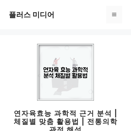
컨
텐
플러스 미디어
메
츠
로
뉴
건
너
뛰
기
연자육효능 과학적 근거 분석 |
체질별 맞춤 활용법 | 전통의학
관점 해석