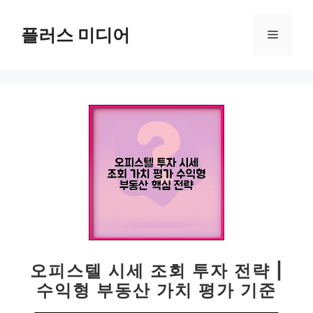
컨
텐
플러스 미디어
메
츠
로
뉴
건
너
뛰
기
오피스텔 시세 조회 투자 전략 |
수익형 부동산 가치 평가 기준