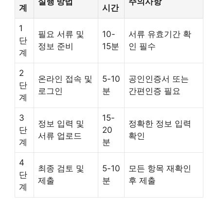
실행 방법
주의사항
계
시간
1
필요 서류 및
10-
서류 유효기간 확
단
정보 준비
15분
인 필수
계
2
온라인 접속 및
5-10
공인인증서 또는
단
로그인
분
간편인증 필요
계
3
15-
정보 입력 및
정확한 정보 입력
단
20
서류 업로드
확인
계
분
4
최종 검토 및
5-10
모든 항목 재확인
단
제출
분
후 제출
계