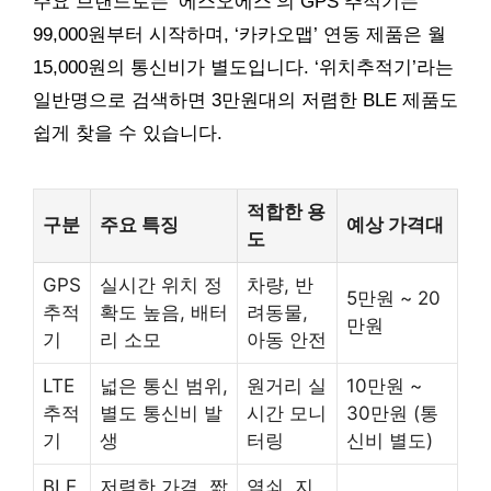
주요 브랜드로는 ‘에스오에스’의 GPS 추적기는
99,000원부터 시작하며, ‘카카오맵’ 연동 제품은 월
15,000원의 통신비가 별도입니다. ‘위치추적기’라는
일반명으로 검색하면 3만원대의 저렴한 BLE 제품도
쉽게 찾을 수 있습니다.
적합한 용
구분
주요 특징
예상 가격대
도
GPS
실시간 위치 정
차량, 반
5만원 ~ 20
추적
확도 높음, 배터
려동물,
만원
기
리 소모
아동 안전
LTE
넓은 통신 범위,
원거리 실
10만원 ~
추적
별도 통신비 발
시간 모니
30만원 (통
기
생
터링
신비 별도)
BLE
저렴한 가격, 짧
열쇠, 지