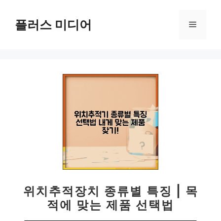
컨
텐
플러스 미디어
메
츠
로
뉴
건
너
뛰
기
위치추적장치 종류별 특징 | 목
적에 맞는 제품 선택법