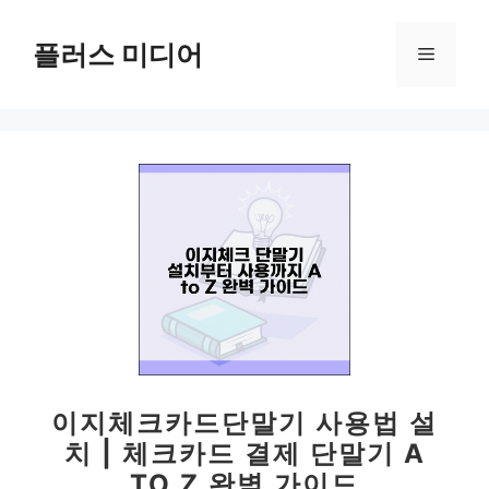
컨
텐
플러스 미디어
메
츠
로
뉴
건
너
뛰
기
이지체크카드단말기 사용법 설
치 | 체크카드 결제 단말기 A
TO Z 완벽 가이드