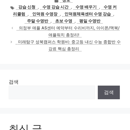
정보
테
태
강습 신청
,
수영 강습 시간
,
수영 배우기
,
수영 커
고
그
리큘럼
,
인덕원 수영장
,
인덕원체육센터 수영 강습
,
리
주말 수영반
,
초보 수영
,
평일 수영반
의정부 애플 AS센터 예약부터 수리비까지, 아이폰/맥북/
애플워치 총정리!
미래탐구 성북캠퍼스 학원비: 중고등 내신 수능 종합반 수
강료 핵심 총정리
검색
검색
최신 글