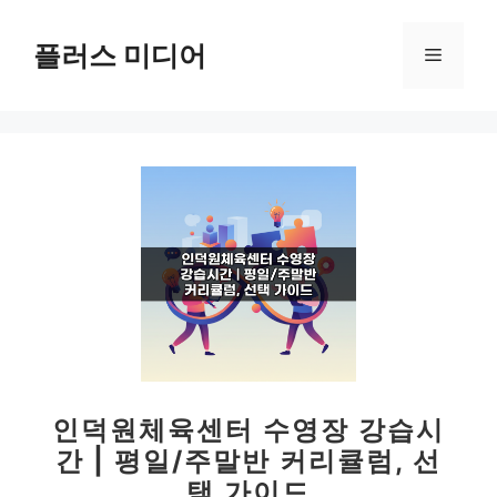
컨
텐
플러스 미디어
메
츠
로
뉴
건
너
뛰
기
인덕원체육센터 수영장 강습시
간 | 평일/주말반 커리큘럼, 선
택 가이드