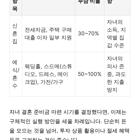
항
부담 비율
항
목
자녀의
신
전세자금, 주택 구매
소득, 지
혼
30~70%
대출 이자 일부 지원
역별 집
집
값 수준
자녀의
예
웨딩홀, 스드메(스튜
의사 존
식/
디오, 드레스, 메이
50~100%
중, 과도
혼
크업), 가전/가구
한 지출
수
방지
자녀 결혼 준비금 마련 시기를 결정했다면, 이제는
구체적인 실행 방안을 세울 차례입니다. 단순히 돈
을 모으는 것을 넘어, 투자 상품 활용이나 절세 혜택