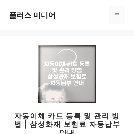
컨
텐
플러스 미디어
메
츠
로
뉴
건
너
뛰
기
자동이체 카드 등록 및 관리 방
법 | 삼성화재 보험료 자동납부
안내