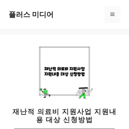
컨
텐
플러스 미디어
메
츠
로
뉴
건
너
뛰
기
재난적 의료비 지원사업 지원내
용 대상 신청방법