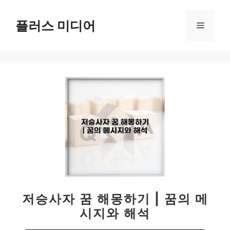
컨
텐
플러스 미디어
메
츠
로
뉴
건
너
뛰
기
저승사자 꿈 해몽하기 | 꿈의 메
시지와 해석