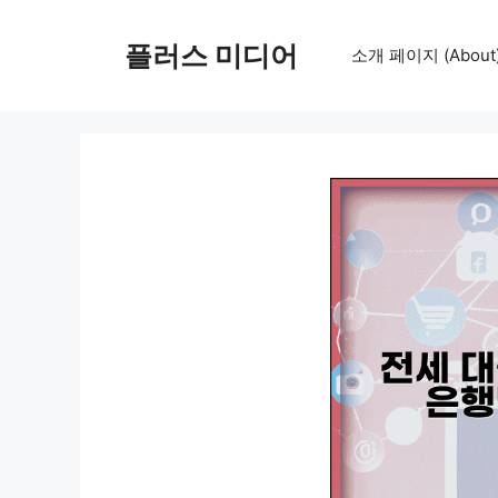
컨
텐
플러스 미디어
소개 페이지 (About
츠
로
건
너
뛰
기